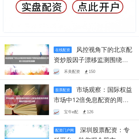
风控视角下的北京配
在线配资
资炒股因子漂移监测围绕杠
杆放大效应的机制解
禾美配资
150
市场观察：国际权益
股票配资
市场中12倍免息配资的周期
错配风险分析不同
宝牛e配
126
深圳股票配资：专
配资门户网