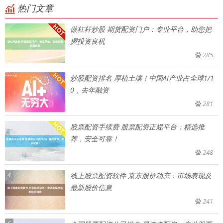
热门文章
做杠杆炒股 期货配资门户：专业平台，助您把
握投资良机
285
炒股配资排名 厚植土壤！中国AI产业占全球1/1
0，去年融资
281
股票配资手续费 股票配资正规平台：精选推
荐，安全可靠！
248
4
线上股票配资软件 京东股价动态：市场表现及
最新股价信息
241