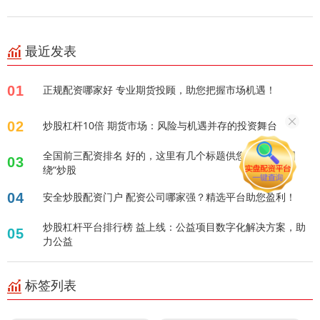
最近发表
01
正规配资哪家好 专业期货投顾，助您把握市场机遇！
02
炒股杠杆10倍 期货市场：风险与机遇并存的投资舞台
全国前三配资排名 好的，这里有几个标题供您选择，都围
03
绕“炒股
04
安全炒股配资门户 配资公司哪家强？精选平台助您盈利！
炒股杠杆平台排行榜 益上线：公益项目数字化解决方案，助
05
力公益
标签列表