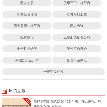
配资炒股
股票百倍杠杆平台
杠杆融资炒股
杠杆炒股股票
网上股票杠杆平台
配资查询
配资论坛
正规股票配资公司
十倍杠杆炒股
配资平台开户
买股票怎么开户
配资平台网址
全部话题标签
热门文章
最好的股票配资炒股 北京车网、雄安数城、雄
千数联签署“车路云