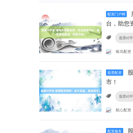
配资门户网
台，助您
股票t0
银岛配资
股
股票配资
市！
股票t0
航心配资
股
配资服务