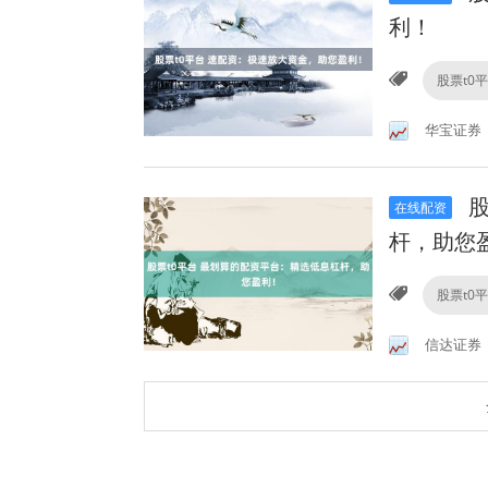
利！
股票t0
华宝证券
股
在线配资
杆，助您
股票t0
信达证券