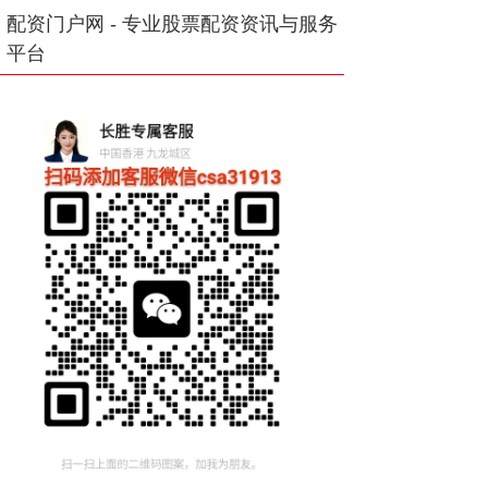
配资门户网 - 专业股票配资资讯与服务
平台