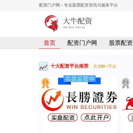
配资门户网 - 专业股票配资资讯与服务平台
首页
配资门户网
股票配资
十大配资平台推荐
共
100
+平台