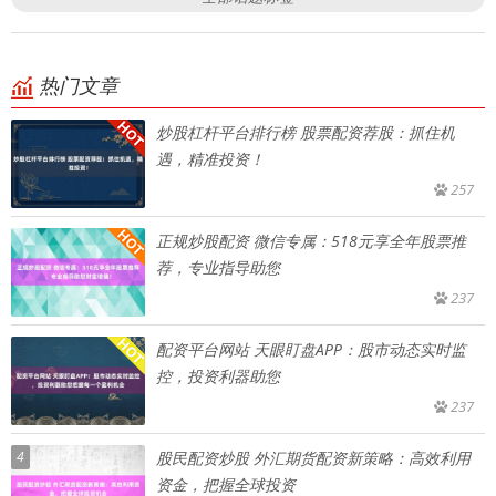
热门文章
炒股杠杆平台排行榜 股票配资荐股：抓住机
遇，精准投资！
257
正规炒股配资 微信专属：518元享全年股票推
荐，专业指导助您
237
配资平台网站 天眼盯盘APP：股市动态实时监
控，投资利器助您
237
4
股民配资炒股 外汇期货配资新策略：高效利用
资金，把握全球投资