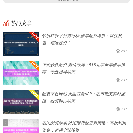
热门文章
炒股杠杆平台排行榜 股票配资荐股：抓住机
遇，精准投资！
257
正规炒股配资 微信专属：518元享全年股票推
荐，专业指导助您
237
配资平台网站 天眼盯盘APP：股市动态实时监
控，投资利器助您
237
4
股民配资炒股 外汇期货配资新策略：高效利用
资金，把握全球投资