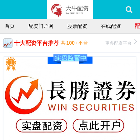
首页
配资门户网
股票配资
在线配资
十大配资平台推荐
更多配资平台
共
100
+平台