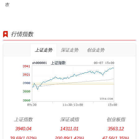
市
行情指数
上证走势
深证走势
创业走势
上证指数
深证成指
创业板指
3940.04
14311.01
3563.12
39.69
(1.02%)
200.89
(1.42%)
47.56
(1.35%)