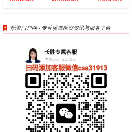
配资门户网 - 专业股票配资资讯与服务平台