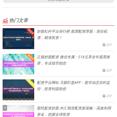
热门文章
炒股杠杆平台排行榜 股票配资荐股：抓住机
遇，精准投资！
257
正规炒股配资 微信专属：518元享全年股票推
荐，专业指导助您
237
配资平台网站 天眼盯盘APP：股市动态实时监
控，投资利器助您
237
4
股民配资炒股 外汇期货配资新策略：高效利用
资金，把握全球投资