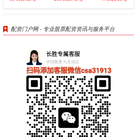
配资门户网 - 专业股票配资资讯与服务平台