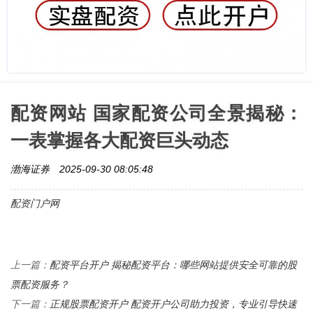
配资网站 国家配资公司全景揭秘：
一表掌握各大配资巨头动态
渤海证券
2025-09-30 08:05:48
配资门户网
配资平台开户 揭秘配资平台：哪些网站提供安全可靠的股
上一篇：
票配资服务？
正规股票配资开户 配资开户公司助力投资，专业引导快速
下一篇：