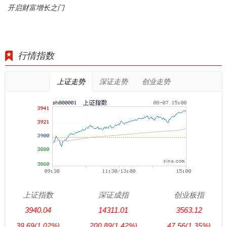
开启财富增长之门
行情指数
上证走势
深证走势
创业走势
上证指数
深证成指
创业板指
3940.04
14311.01
3563.12
39.69
(1.02%)
200.89
(1.42%)
47.56
(1.35%)